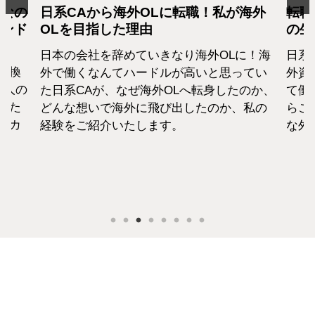
となの
日系CAから海外OLに転職！私が海外
転職
カンド
OLを目指した理由
の生
日本の会社を辞めていきなり海外OLに！海
日系
転換
外で働くなんてハードルが高いと思ってい
外資
1人の
た日系CAが、なぜ海外OLへ転身したのか、
て働
えた
どんな想いで海外に飛び出したのか、私の
らこ
セカ
経験をご紹介いたします。
な外