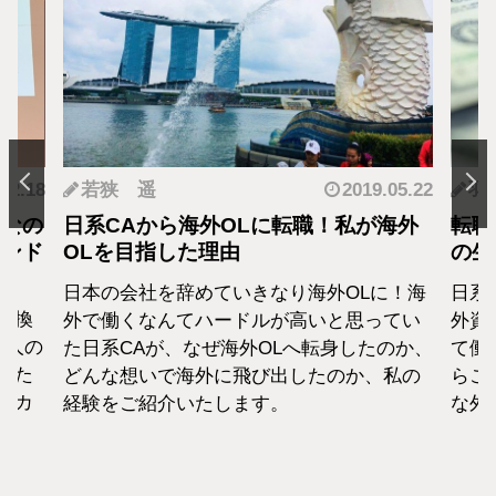
.05.22
羽蘭
2018.01.04
神
海外
転職・社会人経験ありの外資系CA！そ
転職
の生活設計はどうなってる？
者が
に！海
日系エアラインと違い新卒での募集がない
終身
てい
外資系のエアラインは、すでに社会人とし
から
のか、
て働いた経験をもつCAがほぼすべて。だか
紹介
私の
らこそ、それぞれの考えも違います。そん
な外資系CAのお金事情をお話します。