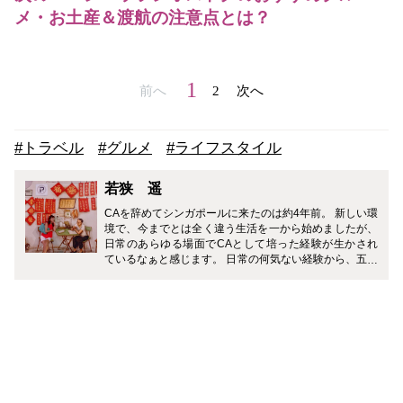
メ・お土産＆渡航の注意点とは？
1
前へ
2
次へ
#トラベル
#グルメ
#ライフスタイル
若狭 遥
CAを辞めてシンガポールに来たのは約4年前。 新しい環
境で、今までとは全く違う生活を一から始めましたが、
日常のあらゆる場面でCAとして培った経験が生かされ
ているなぁと感じます。 日常の何気ない経験から、五感
を通じて現地の文化を見出しじっくりと味わえる才能
は、CA時代から今でも健在です。 魅力が沢山詰まった
シンガポールのことを、感じたままお伝えしていきたい
思います。 また、海外生活を実現したい人の背中を押す
べく、ヒントになるような経験も共有できればと思いま
す。