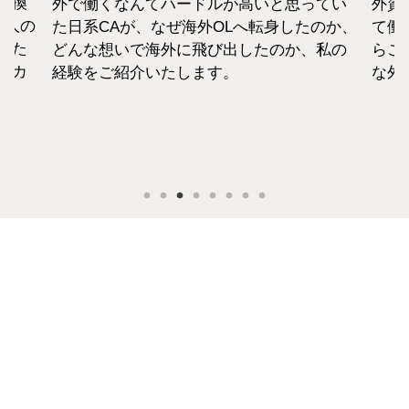
てい
外資系のエアラインは、すでに社会人とし
から
のか、
て働いた経験をもつCAがほぼすべて。だか
紹介
私の
らこそ、それぞれの考えも違います。そん
な外資系CAのお金事情をお話します。