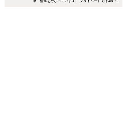
筆・監修を行なっています。 プライベートでは3歳・7
歳（男の子）の2児の母。 「一流の大人を目指す旅育」
に力を入れていて、複数のメディアでおすすめの旅のプ
ランやホテルなどを紹介中です。 Instagramでは、家庭
と仕事を無理なく両立しながら、理想のライフスタイル
を叶える働きかたについて発信中。