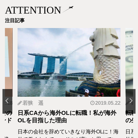
ATTENTION
注目記事
.05.22
羽蘭
2018.01.04
神
海外
転職・社会人経験ありの外資系CA！そ
転職
の生活設計はどうなってる？
者が
に！海
日系エアラインと違い新卒での募集がない
終身