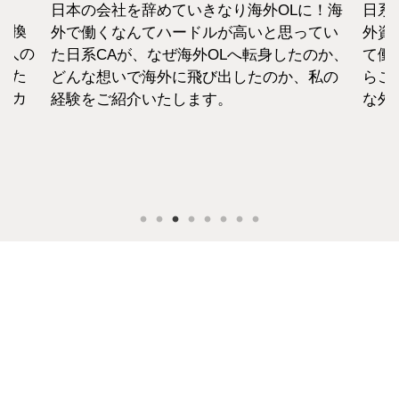
日本の会社を辞めていきなり海外OLに！海
日系
転換
外で働くなんてハードルが高いと思ってい
外資
1人の
た日系CAが、なぜ海外OLへ転身したのか、
て働
えた
どんな想いで海外に飛び出したのか、私の
らこ
セカ
経験をご紹介いたします。
な外