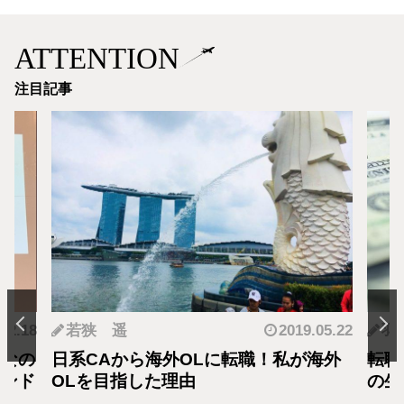
ATTENTION
注目記事
.12.18
若狭 遥
2019.05.22
羽
となの
日系CAから海外OLに転職！私が海外
転職
カンド
OLを目指した理由
の生