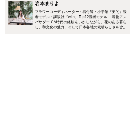
岩本まりよ
フラワーコーディネーター・着付師・小学館『美的』読
者モデル・講談社『with』Top12読者モデル ・着物アン
バサダー CA時代の経験をいかしながら、花のある暮ら
し、和文化の魅力、そして日本各地の素晴らしさを皆さ
まにご紹介していきたいと思っています。最近ではヨー
ロッパや中東で"日本文化"が注目され始めています。世
界から愛される日本の美しさ、日本の伝統文化。そして
進化を続けながら受け継がれている伝統技術。私も日本
人として、場所・食・ものなどの日本の良さをしっかり
味わいながら、素敵な日本の良さを皆様に発信していき
たいなと思っています。