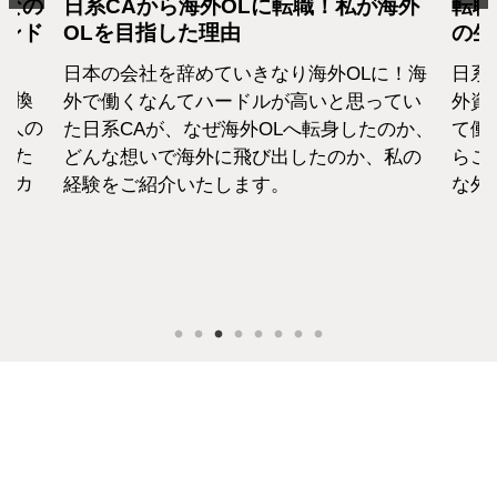
となの
日系CAから海外OLに転職！私が海外
転職
カンド
OLを目指した理由
の生
日本の会社を辞めていきなり海外OLに！海
日系
転換
外で働くなんてハードルが高いと思ってい
外資
1人の
た日系CAが、なぜ海外OLへ転身したのか、
て働
えた
どんな想いで海外に飛び出したのか、私の
らこ
セカ
経験をご紹介いたします。
な外