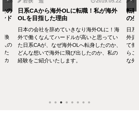
.12.18
若狭 遥
2019.05.22
羽
となの
日系CAから海外OLに転職！私が海外
転職
カンド
OLを目指した理由
の生
日本の会社を辞めていきなり海外OLに！海
日系
転換
外で働くなんてハードルが高いと思ってい
外資
1人の
た日系CAが、なぜ海外OLへ転身したのか、
て働
えた
どんな想いで海外に飛び出したのか、私の
らこ
セカ
経験をご紹介いたします。
な外