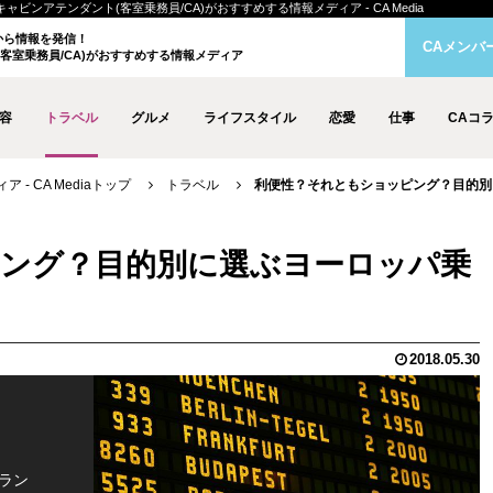
ンアテンダント(客室乗務員/CA)がおすすめする情報メディア - CA Media
クから情報を発信！
CAメンバ
客室乗務員/CA)がおすすめする情報メディア
容
トラベル
グルメ
ライフスタイル
恋愛
仕事
CAコ
- CA Mediaトップ
トラベル
利便性？それともショッピング？目的別
ング？目的別に選ぶヨーロッパ乗
2018.05.30
ラン