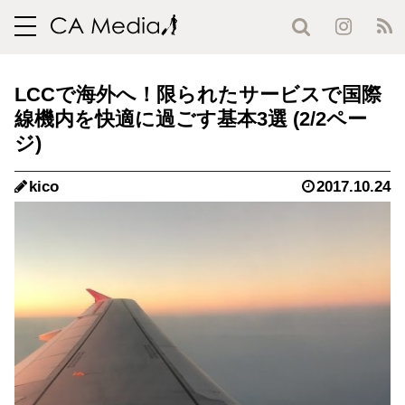
toggle
navigation
LCCで海外へ！限られたサービスで国際
線機内を快適に過ごす基本3選 (2/2ペー
ジ)
kico
2017.10.24