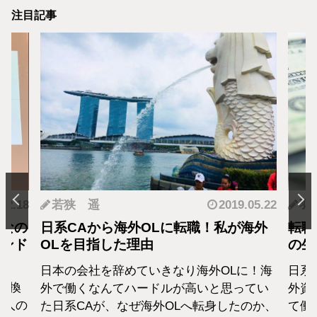
注目記事
.12.18
若狭 遥
2019.05.22
羽
となの
日系CAから海外OLに転職！私が海外
転職
カンド
OLを目指した理由
の生
日本の会社を辞めていきなり海外OLに！海
日系
転換
外で働くなんてハードルが高いと思ってい
外資
1人の
た日系CAが、なぜ海外OLへ転身したのか、
て働