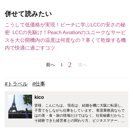
併せて読みたい
こうして低価格が実現！ピーチに学ぶLCCの安さの秘
密
LCCの先駆け！Peach Aviationのユニークなサービ
スを大公開
機内の温度は何度なの？寒くて乾燥する機
内で快適に過ごすコツ
2
前へ
1
次へ
#トラベル
#仕事
kico
皆様、こんにちは。 現在は、結婚を機に大阪に転居し、
子育てをしながら仕事をしています。 客室乗務員ならで
はの美・食・旅の情報だけではなく、社長秘書だからこ
そ経験できた経営者との関わり方、ビジネスマナー、ギ
フトマナーなど、皆様の生活がワンランクアップするよ
うに様々なジャンルで発信していきます！ どうぞ宜しく