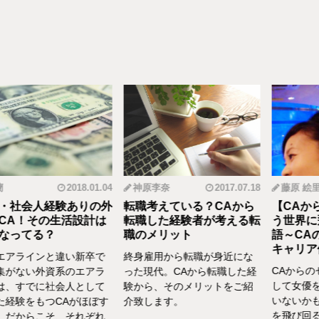
2018.01.04
神原李奈
2017.07.18
藤原 絵里
人経験ありの外
転職考えている？CAから
【CAから女優
その生活設計は
転職した経験者が考える転
う世界に飛び込
る？
職のメリット
語～CAの転職
キャリア体験談vo
インと違い新卒で
終身雇用から転職が身近にな
CAからのセカン
い外資系のエアラ
った現代。CAから転職した経
して女優を選んだ
でに社会人として
験から、そのメリットをご紹
いないかもしれま
をもつCAがほぼす
介致します。
を飛び回る外資C
らこそ、それぞれ