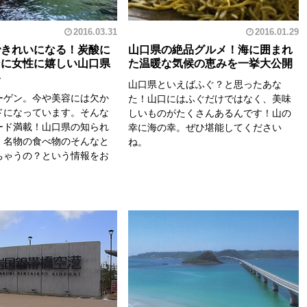
2016.03.31
2016.01.29
できれいになる！炭酸に
山口県の絶品グルメ！海に囲まれ
ンに女性に嬉しい山口県
た温暖な気候の恵みを一挙大公開
容
山口県といえばふぐ？と思ったあな
ーゲン。今や美容には欠か
た！山口にはふぐだけではなく、美味
ドになっています。そんな
しいものがたくさんあるんです！山の
ード満載！山口県の知られ
幸に海の幸。ぜひ堪能してください
、名物の食べ物のそんなと
ね。
ちゃうの？という情報をお
！