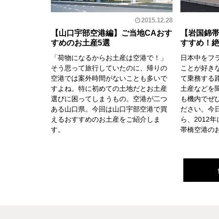
2015.12.28
【山口宇部空港編】ご当地CAおす
【岩国錦帯
すめのお土産5選
すすめ！絶
「荷物になるからお土産は空港で！」
日本中をフ
そう思って旅行していたのに、帰りの
ことが好き
空港では案外時間がないことも多いで
て乗務する
すよね。特に初めての土地だとお土産
土産などを
選びに困ってしまうもの。空港が二つ
も機内でぜ
ある山口県。今回は山口宇部空港で買
ださい。今
えるおすすめのお土産をご紹介しま
ら、2012
す。
帯橋空港の