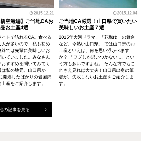
2015.12.21
2015.12.04
橋空港編】ご当地CAお
ご当地CA厳選！山口県で買いたい
品お土産4選
美味しいお土産７選
ライトで訪れるCA。食べる
2015年大河ドラマ、「花燃ゆ」の舞台
な人が多いので、私も初め
など、今熱い山口県。 では山口県のお
路線では先輩に美味しいお
土産といえば、何を思い浮かべます
聞いていました。みなさん
か？ 「フグしか思いつかない...」とい
ひおすすめを聞いてみてく
う方も多いですよね。 そんな方でもこ
日は私の地元、山口県か
れさえ見れば大丈夫！山口県出身の筆
年に開港したばかりの岩国錦
者が、失敗しないお土産をご紹介しま
お土産をご紹介します。
す。
他の記事を見る