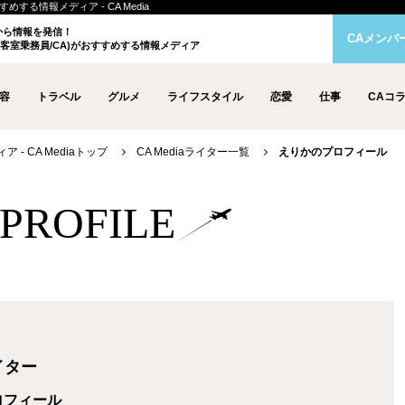
する情報メディア - CA Media
クから情報を発信！
CAメンバ
客室乗務員/CA)がおすすめする情報メディア
容
トラベル
グルメ
ライフスタイル
恋愛
仕事
CAコ
- CA Mediaトップ
CA Mediaライター一覧
えりかのプロフィール
r PROFILE
ライター
ロフィール