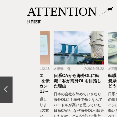
ATTENTION
注目記事
mi
2019.12.18
若狭 遥
2019.05.22
羽蘭
から野菜ソムリエ
日系CAから海外OLに転
転職・社会
おとなの食育」を伝
職！私が海外OLを目指し
資系CA！
CAの転職＆セカン
た理由
どうなって
リア体験談vol.13～
日本の会社を辞めていきなり
日系エアラ
結婚、出産などを通し
海外OLに！海外で働くなんて
の募集がな
の転換期が度々ありま
ハードルが高いと思っていた
インは、す
でもあるけど、1人の女
日系CAが、なぜ海外OLへ転身
働いた経験
て自立もしていたい。
したのか、どんな想いで海外
べて。だか