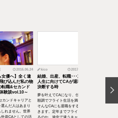
2016.06.24
kico
2017.04.14
riko
20
へ】全く違
結婚、出産、転職･･･次の
元CAの育児論！離
んだ私の物
人生に向けてCAが退職を
食べてくれない、自
&セカンド
決断する時
間を持ちたいをCA
l.10～
決
夢を叶えてCAになり、仕事も
ドキャリアと
離乳食を思うように食
順調でフライト生活を満喫！
人はあまり
れない、自分の時間を
そんなCAにも退職をする時が
せん。世界
い、部屋が散らかって
きます。定年までフライトす
Aとしての活
やるべきことが終わら
るのか、途中で違うキャリア