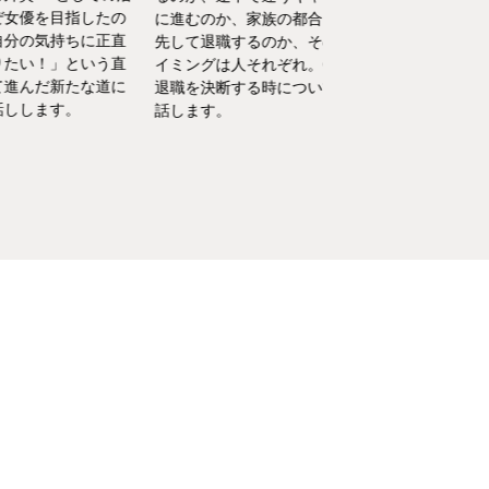
目指したの
い……そんな育児・家
に進むのか、家族の都合を優
持ちに正直
るなかでの悩みをCA
先して退職するのか、そのタ
」という直
決！キャビンアテンダ
イミングは人それぞれ。CAが
新たな道に
して働くなかで培った
退職を決断する時についてお
す。
を、家庭というフィー
話します。
活かしている筆者が、
決の一例をご紹介いた
す。