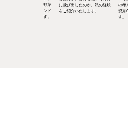
えた中で選んだ「野菜
に飛び出したのか、私の経験
の考えも違
エ」としてのセカンド
をご紹介いたします。
資系CAの
アをお話いたします。
す。