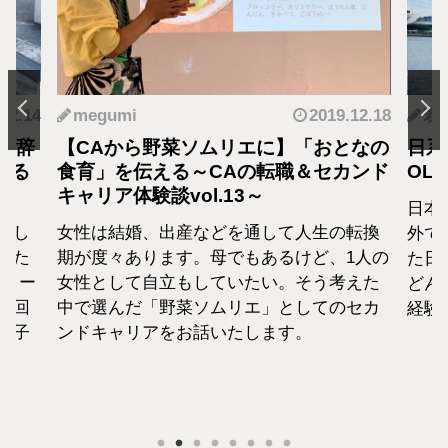
2019.12.18
若狭 遥
ソムリエに】「おとなの
日系CAから海外OLに転職
～CAの転職＆セカンド
OLを目指した理由
l.13～
日本の会社を辞めていきなり海
などを通して人生の転換
外で働くなんてハードルが高い
。母でもあるけど、1人の
た日系CAが、なぜ海外OLへ転
していたい。そう考えた
どんな想いで海外に飛び出した
ソムリエ」としてのセカ
経験をご紹介いたします。
話いたします。