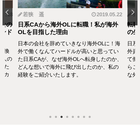
.12.18
若狭 遥
2019.05.22
羽
となの
日系CAから海外OLに転職！私が海外
転職
カンド
OLを目指した理由
の生
日本の会社を辞めていきなり海外OLに！海
日系
転換
外で働くなんてハードルが高いと思ってい
外資
1人の
た日系CAが、なぜ海外OLへ転身したのか、
て働
えた
どんな想いで海外に飛び出したのか、私の
らこ
セカ
経験をご紹介いたします。
な外