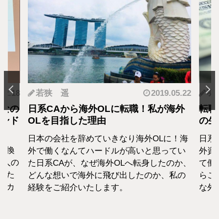
.12.18
若狭 遥
2019.05.22
羽
となの
日系CAから海外OLに転職！私が海外
転職
カンド
OLを目指した理由
の生
日本の会社を辞めていきなり海外OLに！海
日系
転換
外で働くなんてハードルが高いと思ってい
外資
1人の
た日系CAが、なぜ海外OLへ転身したのか、
て働
えた
どんな想いで海外に飛び出したのか、私の
らこ
セカ
経験をご紹介いたします。
な外