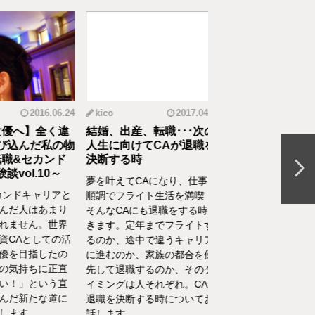
2016.06.24
kico
2017.04.14
riko
20
へ】全く違
結婚、出産、転職･･･次の
元CAの育児論！離
んだ私の物
人生に向けてCAが退職を
食べてくれない、自
&セカンド
決断する時
間を持ちたいをCA
l.10～
決
夢を叶えてCAになり、仕事も
ドキャリアと
離乳食を思うように食
順調でフライト生活を満喫！
人はあまり
れない、自分の時間を
そんなCAにも退職をする時が
せん。世界
い、部屋が散らかって
きます。定年までフライトす
Aとしての活
やるべきことが終わら
るのか、途中で違うキャリア
目指したの
い……そんな育児・家
に進むのか、家族の都合を優
持ちに正直
るなかでの悩みをCA
先して退職するのか、そのタ
」という直
決！キャビンアテンダ
イミングは人それぞれ。CAが
新たな道に
して働くなかで培った
退職を決断する時についてお
す。
を、家庭というフィー
話します。