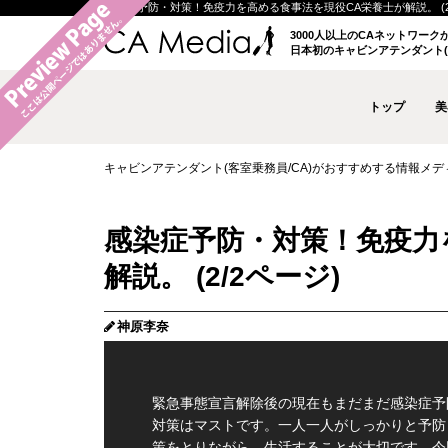
感染症予防・対策！免疫力を高める食事法を現役CA栄養士が解説。 (2/2ペ
3000人以上のCAネットワー
日本初のキャビンアテンダント(
トップ
美
キャビンアテンダント(客室乗務員/CA)がおすすめする情報メディア 
感染症予防・対策！免疫力
解説。 (2/2ページ)
神原李奈
緊急事態宣言解除後の現在もまだまだ感染症予
対策はマストです。一人一人がしっかりと予防
策をとりながら、生活することが大切です。今