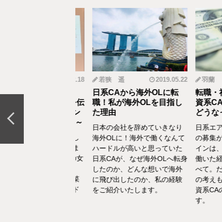
mi
2019.12.18
若狭 遥
2019.05.22
羽蘭
から野菜ソムリエ
日系CAから海外OLに転
転職・社会
おとなの食育」を伝
職！私が海外OLを目指し
資系CA！
CAの転職＆セカン
た理由
どうなって
リア体験談vol.13～
日本の会社を辞めていきなり
日系エアラ
結婚、出産などを通し
海外OLに！海外で働くなんて
の募集がな
の転換期が度々ありま
ハードルが高いと思っていた
インは、す
でもあるけど、1人の女
日系CAが、なぜ海外OLへ転身
働いた経験
て自立もしていたい。
したのか、どんな想いで海外
べて。だか
えた中で選んだ「野菜
に飛び出したのか、私の経験
の考えも違
エ」としてのセカンド
をご紹介いたします。
資系CAの
アをお話いたします。
す。