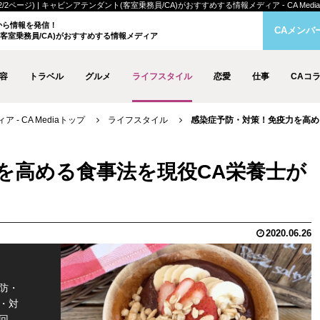
ージ) | キャビンアテンダント(客室乗務員/CA)がおすすめする情報メディア - CA Media
クから情報を発信！
CAメンバ
客室乗務員/CA)がおすすめする情報メディア
容
トラベル
グルメ
ライフスタイル
恋愛
仕事
CAコ
- CA Mediaトップ
ライフスタイル
感染症予防・対策！免疫力を高める
を高める食事法を現役CA栄養士が
2020.06.26
防・
・対
回