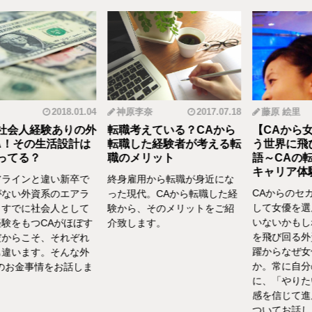
2018.01.04
神原李奈
2017.07.18
藤原 絵里
人経験ありの外
転職考えている？CAから
【CAから女優
その生活設計は
転職した経験者が考える転
う世界に飛び込
る？
職のメリット
語～CAの転職
キャリア体験談vo
インと違い新卒で
終身雇用から転職が身近にな
CAからのセカン
い外資系のエアラ
った現代。CAから転職した経
して女優を選んだ
でに社会人として
験から、そのメリットをご紹
いないかもしれま
をもつCAがほぼす
介致します。
を飛び回る外資C
らこそ、それぞれ
躍からなぜ女優を
います。そんな外
か。常に自分の気
お金事情をお話しま
に、「やりたい！
感を信じて進んだ
ついてお話ししま