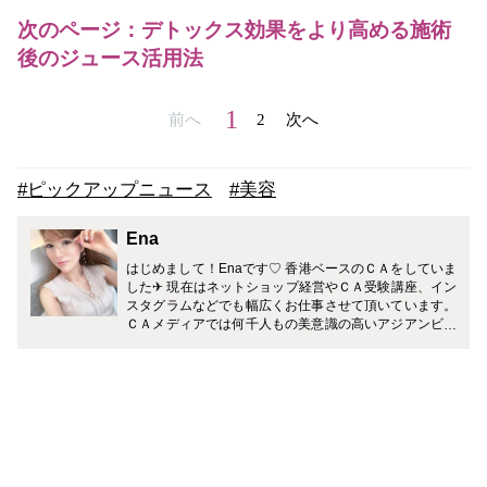
次のページ：デトックス効果をより高める施術
後のジュース活用法
1
前へ
2
次へ
#ピックアップニュース
#美容
Ena
はじめまして！Enaです♡ 香港ベースのＣＡをしていま
した✈ 現在はネットショップ経営やＣＡ受験講座、イン
スタグラムなどでも幅広くお仕事させて頂いています。
ＣＡメディアでは何千人もの美意識の高いアジアンビュ
ーティーから伝授された美センスを活かし、マナー系よ
りグルーミング系中心で活動させて頂きたいと思ってい
ます(笑) どうぞよろしくお願いいたします☆彡