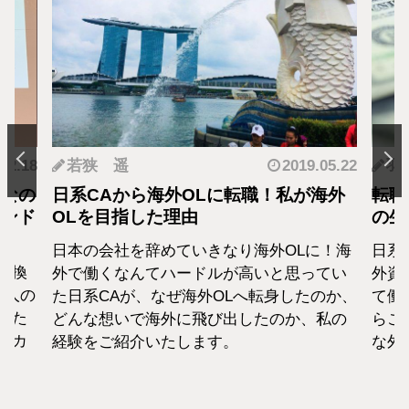
.12.18
若狭 遥
2019.05.22
羽
となの
日系CAから海外OLに転職！私が海外
転職
カンド
OLを目指した理由
の生
日本の会社を辞めていきなり海外OLに！海
日系
転換
外で働くなんてハードルが高いと思ってい
外資
1人の
た日系CAが、なぜ海外OLへ転身したのか、
て働
えた
どんな想いで海外に飛び出したのか、私の
らこ
セカ
経験をご紹介いたします。
な外