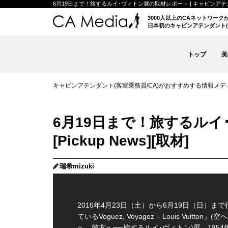
6月19日まで！旅するルイ･ヴィトン展の取材レポート | キャビンアテンダ
3000人以上のCAネットワー
日本初のキャビンアテンダント(
トップ
美
キャビンアテンダント(客室乗務員/CA)がおすすめする情報メディア 
6月19日まで！旅するル
瑞希mizuki
2016年4月23日（土）から6月19日（日）ま
ているVoguez, Voyagez – Louis Vuitton」(
へ、彼方へ──旅するルイ･ヴィトン)展。1854