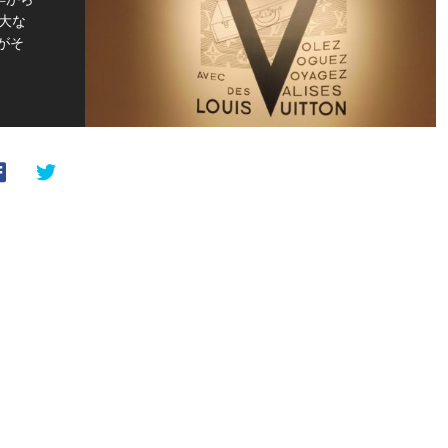
大な
がそ