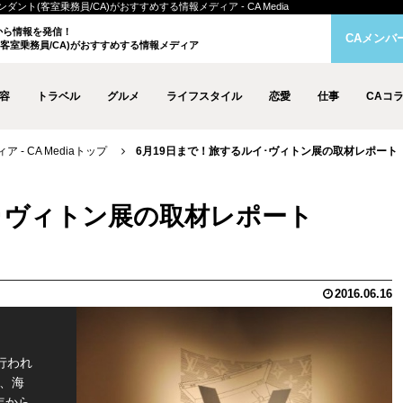
ント(客室乗務員/CA)がおすすめする情報メディア - CA Media
クから情報を発信！
CAメンバ
客室乗務員/CA)がおすすめする情報メディア
容
トラベル
グルメ
ライフスタイル
恋愛
仕事
CAコ
- CA Mediaトップ
6月19日まで！旅するルイ･ヴィトン展の取材レポート
イ･ヴィトン展の取材レポート
2016.06.16
で行われ
空へ、海
年から