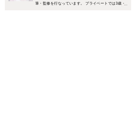
筆・監修を行なっています。 プライベートでは3歳・7
歳（男の子）の2児の母。 「一流の大人を目指す旅育」
に力を入れていて、複数のメディアでおすすめの旅のプ
ランやホテルなどを紹介中です。 Instagramでは、家庭
と仕事を無理なく両立しながら、理想のライフスタイル
を叶える働きかたについて発信中。