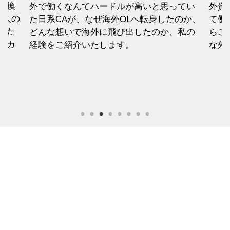
転換
外で働くなんてハードルが高いと思ってい
外資
1人の
た日系CAが、なぜ海外OLへ転身したのか、
て働
えた
どんな想いで海外に飛び出したのか、私の
らこ
セカ
経験をご紹介いたします。
な外