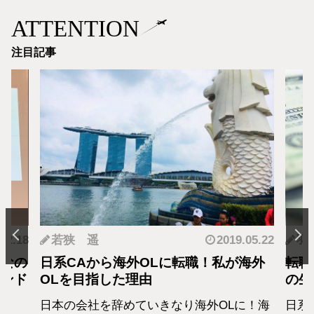
ATTENTION
注目記事
.12.18
若狭 遥
2019.05.22
羽
となの
日系CAから海外OLに転職！私が海外
転職
カンド
OLを目指した理由
の生
日本の会社を辞めていきなり海外OLに！海
日系