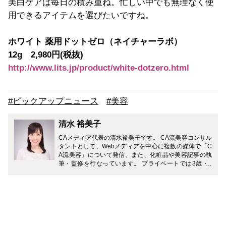
美白ケアは毎日の積み重ね。忙しい中でも無理なく使
用できるアイテムを選びたいですね。
ホワイト 薬用ドットゼロ（ネイチャーラボ）
12g 2,980円(税抜)
http://www.lits.jp/product/white-dotzero.html
#ピックアップニュース
#美容
清水 裕美子
CAメディア代表の清水裕美子です。 CA流美容コンサル
タントとして、Webメディアを中心に複数の媒体で「C
A流美容」について発信、また、化粧品や美容記事の執
筆・監修を行なっています。 プライベートでは3歳・7
歳（男の子）の2児の母。 「一流の大人を目指す旅育」
に力を入れていて、複数のメディアでおすすめの旅のプ
ランやホテルなどを紹介中です。 Instagramでは、家庭
と仕事を無理なく両立しながら、理想のライフスタイル
を叶える働きかたについて発信中。