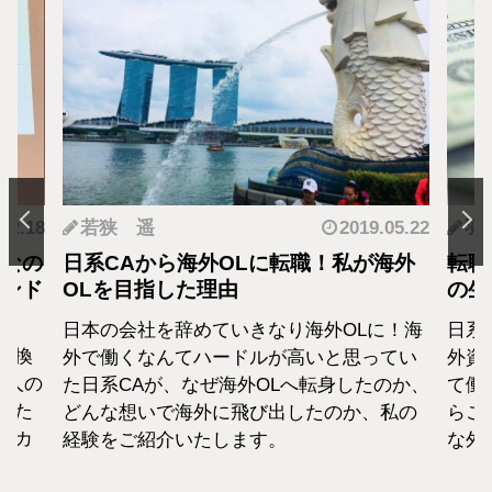
.12.18
若狭 遥
2019.05.22
羽
となの
日系CAから海外OLに転職！私が海外
転職
カンド
OLを目指した理由
の生
日本の会社を辞めていきなり海外OLに！海
日系
転換
外で働くなんてハードルが高いと思ってい
外資
1人の
た日系CAが、なぜ海外OLへ転身したのか、
て働
えた
どんな想いで海外に飛び出したのか、私の
らこ
セカ
経験をご紹介いたします。
な外