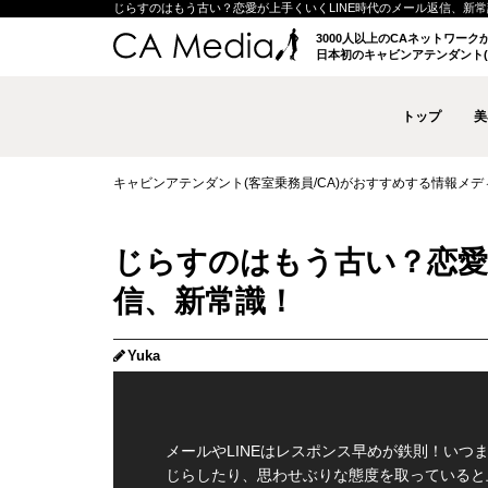
じらすのはもう古い？恋愛が上手くいくLINE時代のメール返信、新常識！ 
3000人以上のCAネットワー
日本初のキャビンアテンダント(
トップ
美
キャビンアテンダント(客室乗務員/CA)がおすすめする情報メディア 
じらすのはもう古い？恋愛
信、新常識！
Yuka
メールやLINEはレスポンス早めが鉄則！いつ
じらしたり、思わせぶりな態度を取っていると