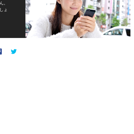
ん。
しょ