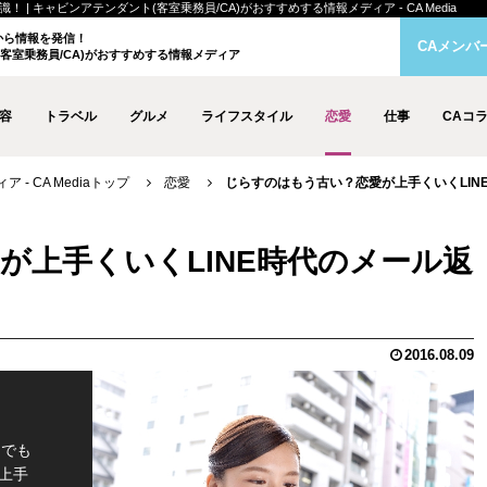
| キャビンアテンダント(客室乗務員/CA)がおすすめする情報メディア - CA Media
クから情報を発信！
CAメンバ
客室乗務員/CA)がおすすめする情報メディア
容
トラベル
グルメ
ライフスタイル
恋愛
仕事
CAコ
- CA Mediaトップ
恋愛
じらすのはもう古い？恋愛が上手くいくLIN
が上手くいくLINE時代のメール返
2016.08.09
までも
上手