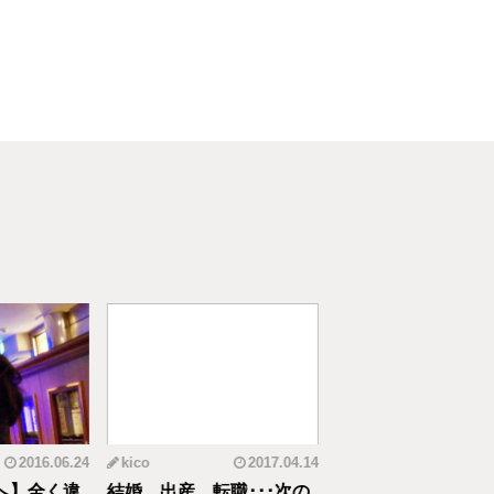
2016.06.24
kico
2017.04.14
riko
20
へ】全く違
結婚、出産、転職･･･次の
元CAの育児論！離