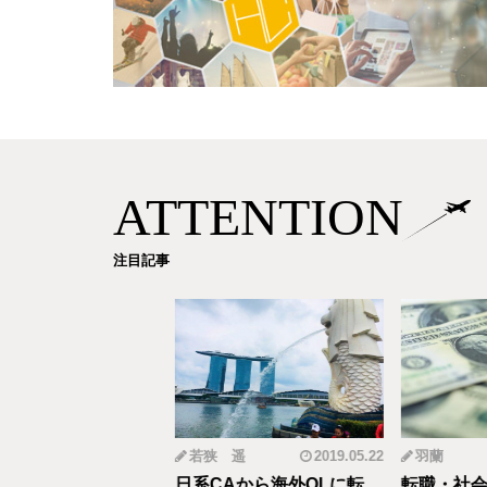
ATTENTION
注目記事
mi
2019.12.18
若狭 遥
2019.05.22
羽蘭
から野菜ソムリエ
日系CAから海外OLに転
転職・社会