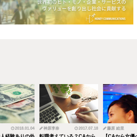
2018.01.04
神原李奈
2017.07.18
藤原 絵里
人経験ありの外
転職考えている？CAから
【CAから女優