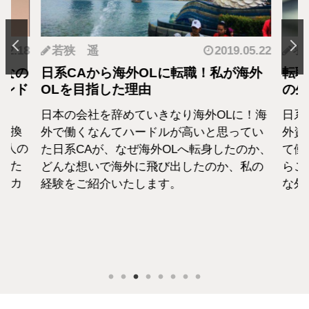
.12.18
若狭 遥
2019.05.22
羽
となの
日系CAから海外OLに転職！私が海外
転職
カンド
OLを目指した理由
の生
日本の会社を辞めていきなり海外OLに！海
日系
転換
外で働くなんてハードルが高いと思ってい
外資
1人の
た日系CAが、なぜ海外OLへ転身したのか、
て働
えた
どんな想いで海外に飛び出したのか、私の
らこ
セカ
経験をご紹介いたします。
な外