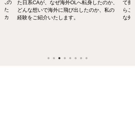
1人の
た日系CAが、なぜ海外OLへ転身したのか、
て働
えた
どんな想いで海外に飛び出したのか、私の
らこ
セカ
経験をご紹介いたします。
な外