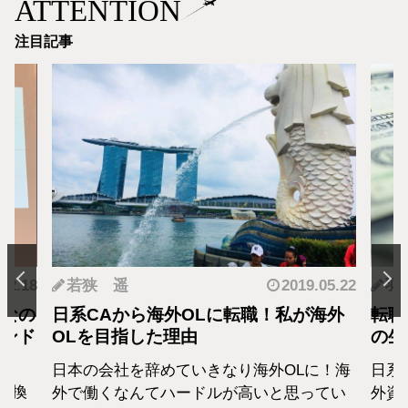
ATTENTION
注目記事
.12.18
若狭 遥
2019.05.22
羽
となの
日系CAから海外OLに転職！私が海外
転職
カンド
OLを目指した理由
の生
日本の会社を辞めていきなり海外OLに！海
日系
転換
外で働くなんてハードルが高いと思ってい
外資