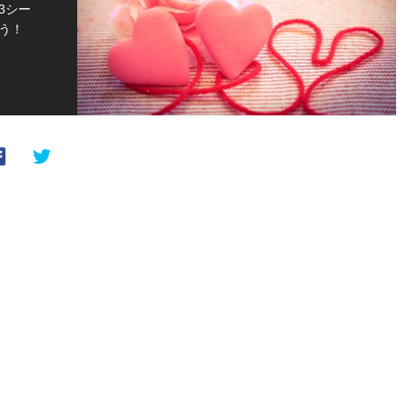
3シー
う！