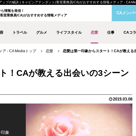
秘訣 | キャビンアテンダント(客室乗務員/CA)がおすすめする情報メディア - CA Med
クから情報を発信！
CAメンバ
客室乗務員/CA)がおすすめする情報メディア
容
トラベル
グルメ
ライフスタイル
恋愛
仕事
CAコ
- CA Mediaトップ
恋愛
恋愛は第一印象からスタート！CAが教える
ト！CAが教える出会いの3シーン
2019.03.08
一印象