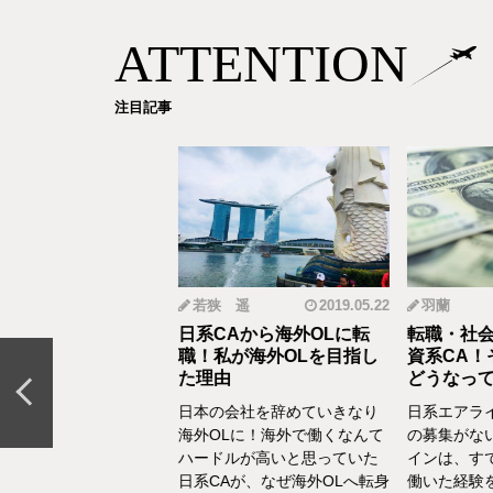
ATTENTION
注目記事
mi
2019.12.18
若狭 遥
2019.05.22
羽蘭
から野菜ソムリエ
日系CAから海外OLに転
転職・社会
おとなの食育」を伝
職！私が海外OLを目指し
資系CA！
CAの転職＆セカン
た理由
どうなって
リア体験談vol.13～
日本の会社を辞めていきなり
日系エアラ
結婚、出産などを通し
海外OLに！海外で働くなんて
の募集がな
の転換期が度々ありま
ハードルが高いと思っていた
インは、す
でもあるけど、1人の女
日系CAが、なぜ海外OLへ転身
働いた経験