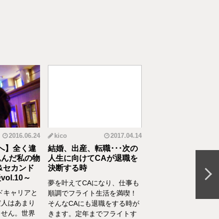
2016.06.24
kico
2017.04.14
riko
20
へ】全く違
結婚、出産、転職･･･次の
元CAの育児論！離
んだ私の物
人生に向けてCAが退職を
食べてくれない、自
&セカンド
決断する時
間を持ちたいをCA
l.10～
決
夢を叶えてCAになり、仕事も
ドキャリアと
離乳食を思うように食
順調でフライト生活を満喫！
人はあまり
れない、自分の時間を
そんなCAにも退職をする時が
せん。世界
い、部屋が散らかって
きます。定年までフライトす