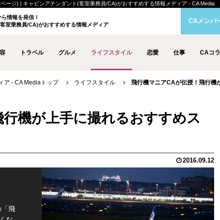
ジ) | キャビンアテンダント(客室乗務員/CA)がおすすめする情報メディア - CA Media
クから情報を発信！
CAメンバ
客室乗務員/CA)がおすすめする情報メディア
容
トラベル
グルメ
ライフスタイル
恋愛
仕事
CAコ
- CA Mediaトップ
ライフスタイル
飛行機マニアCAが伝授！飛行機が
飛行機が上手に撮れるおすすめス
2016.09.12
の「飛
くな