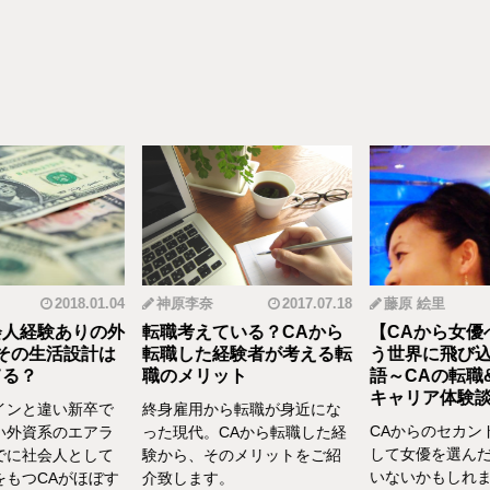
2018.01.04
神原李奈
2017.07.18
藤原 絵里
人経験ありの外
転職考えている？CAから
【CAから女優
その生活設計は
転職した経験者が考える転
う世界に飛び込
る？
職のメリット
語～CAの転職
キャリア体験談vo
インと違い新卒で
終身雇用から転職が身近にな
CAからのセカン
い外資系のエアラ
った現代。CAから転職した経
して女優を選んだ
でに社会人として
験から、そのメリットをご紹
いないかもしれま
をもつCAがほぼす
介致します。