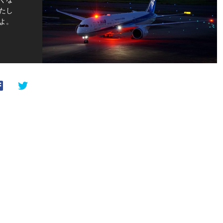
たし
よ。