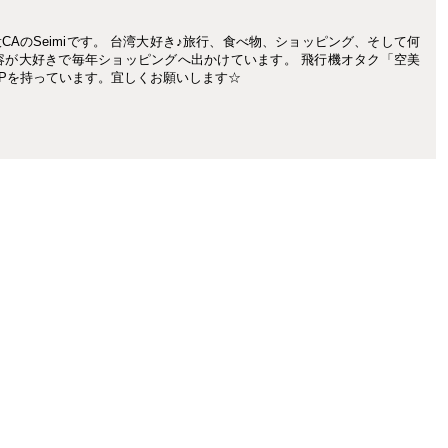
現役CAのSeimiです。 台湾大好き♪旅行、食べ物、ショッピング、そして何
容が大好きで毎年ショッピングへ出かけています。 飛行機オタク「空美
Pを持っています。宜しくお願いします☆