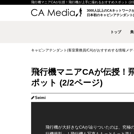
飛行機マニアCAが伝授！飛行機が上手に撮れるおすすめスポット (2/2ペー
3000人以上のCAネットワー
日本初のキャビンアテンダント(
トップ
美
キャビンアテンダント(客室乗務員/CA)がおすすめする情報メディア 
飛行機マニアCAが伝授！
ポット (2/2ページ)
Seimi
飛行機が大好きなCAが辿りついたのは、究極
行機撮影」！飛行機も写真ももっともっと楽し