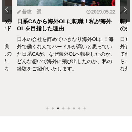
.12.18
若狭 遥
2019.05.22
羽
となの
日系CAから海外OLに転職！私が海外
転職
カンド
OLを目指した理由
の生
日本の会社を辞めていきなり海外OLに！海
日系
転換
外で働くなんてハードルが高いと思ってい
外資
1人の
た日系CAが、なぜ海外OLへ転身したのか、
て働
えた
どんな想いで海外に飛び出したのか、私の
らこ
セカ
経験をご紹介いたします。
な外