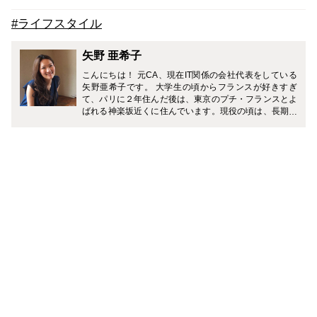
#ライフスタイル
矢野 亜希子
こんにちは！ 元CA、現在IT関係の会社代表をしている
矢野亜希子です。 大学生の頃からフランスが好きすぎ
て、パリに２年住んだ後は、東京のプチ・フランスとよ
ばれる神楽坂近くに住んでいます。現役の頃は、長期休
みはほとんどパリで過ごしていました。何事にも自分の
意見を持ち 、まっすぐ生きるフランス人。女性がしっか
り活躍できるフランスという国、その深い文化が大好
き。もう10年近く、フランスには毎年訪れています。C
Aメディアでは、特にフランスについて、パリジェンヌ
の生き方について、日本で感じられるフランスの魅力に
ついてなどを書いていきたいなと思っています。 CAと
しての乗務の経験は２年半。国内線のみでしたが、現役
の頃に得た「旅が好き」という気持ち、機内でお客様と
心を通わせて聞いた意見、オフに気軽に世界各地を飛び
回った経験などが、今の自分のあり方に大きく繋がって
います。これまでに訪れた国は23カ国。現在は起業し、
旅そのものや世界各地の魅力を伝えられたらと、あたら
しい旅先の過ごし方を見つけられるWebサービス「TABI
TICKET」を運営しています。時々、フランス語通訳と
しても活動。ライフイベントやプライベートも大切にし
ながら、好きなことで輝ける「女性らしい働き方」を模