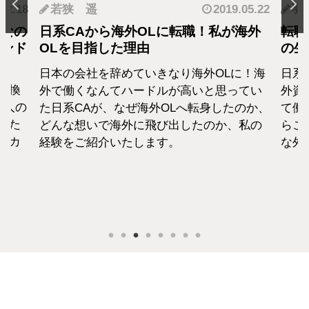
.12.18
若狭 遥
2019.05.22
羽
となの
日系CAから海外OLに転職！私が海外
転職
カンド
OLを目指した理由
の生
日本の会社を辞めていきなり海外OLに！海
日系
転換
外で働くなんてハードルが高いと思ってい
外資
1人の
た日系CAが、なぜ海外OLへ転身したのか、
て働
えた
どんな想いで海外に飛び出したのか、私の
らこ
セカ
経験をご紹介いたします。
な外