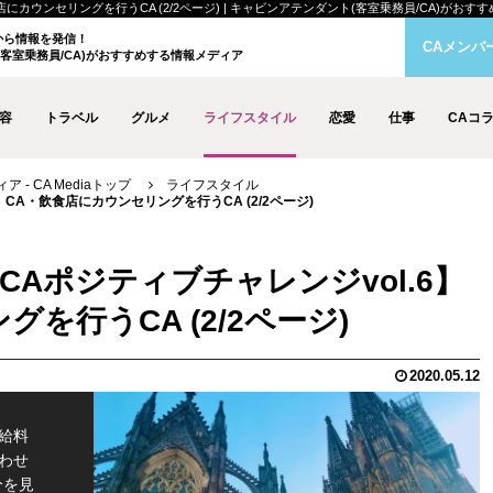
ウンセリングを行うCA (2/2ページ) | キャビンアテンダント(客室乗務員/CA)がおすすめする
クから情報を発信！
CAメンバ
客室乗務員/CA)がおすすめする情報メディア
容
トラベル
グルメ
ライフスタイル
恋愛
仕事
CAコ
- CA Mediaトップ
ライフスタイル
CA・飲食店にカウンセリングを行うCA (2/2ページ)
Aポジティブチャレンジvol.6】
を行うCA (2/2ページ)
2020.05.12
給料
わせ
分を見