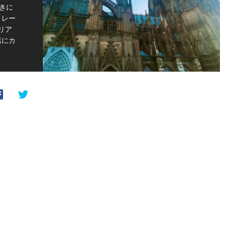
きに
リレー
リア
店にカ