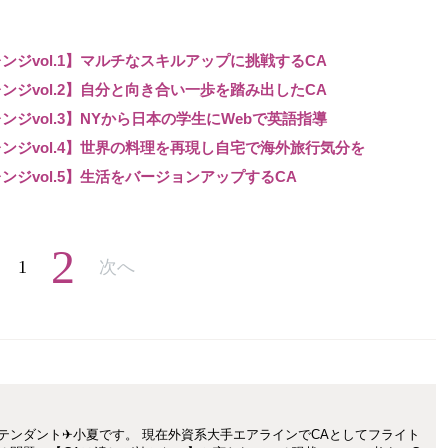
ジvol.1】マルチなスキルアップに挑戦するCA
ジvol.2】自分と向き合い一歩を踏み出したCA
ジvol.3】NYから日本の学生にWebで英語指導
ンジvol.4】世界の料理を再現し自宅で海外旅行気分を
ジvol.5】生活をバージョンアップするCA
2
1
次へ
アテンダント✈小夏です。 現在外資系大手エアラインでCAとしてフライト