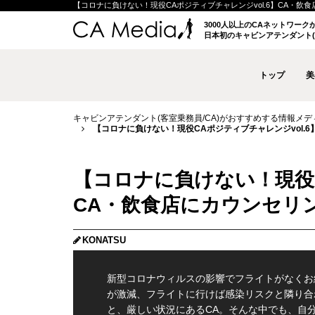
【コロナに負けない！現役CAポジティブチャレンジvol.6】CA・飲食店にカ
3000人以上のCAネットワー
日本初のキャビンアテンダント(
トップ
美
キャビンアテンダント(客室乗務員/CA)がおすすめする情報メディア 
【コロナに負けない！現役CAポジティブチャレンジvol.6】
【コロナに負けない！現役C
CA・飲食店にカウンセリング
KONATSU
新型コロナウィルスの影響でフライトがなくお
が激減、フライトに行けば感染リスクと隣り合
と、厳しい状況にあるCA。そんな中でも、自