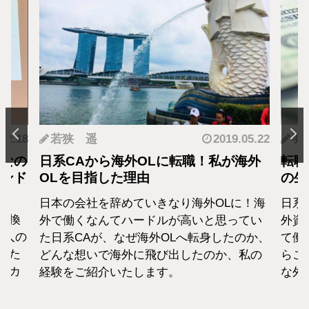
.12.18
若狭 遥
2019.05.22
羽
となの
日系CAから海外OLに転職！私が海外
転職
カンド
OLを目指した理由
の生
日本の会社を辞めていきなり海外OLに！海
日系
転換
外で働くなんてハードルが高いと思ってい
外資
1人の
た日系CAが、なぜ海外OLへ転身したのか、
て働
えた
どんな想いで海外に飛び出したのか、私の
らこ
セカ
経験をご紹介いたします。
な外