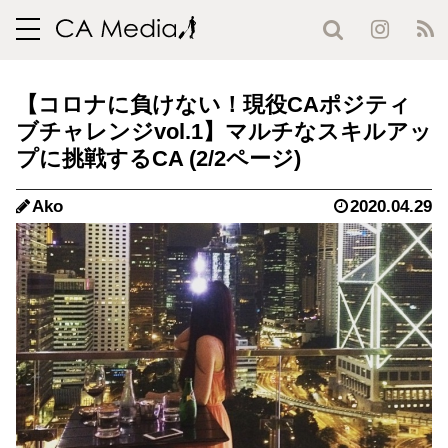
toggle
navigation
【コロナに負けない！現役CAポジティ
ブチャレンジvol.1】マルチなスキルアッ
プに挑戦するCA (2/2ページ)
Ako
2020.04.29