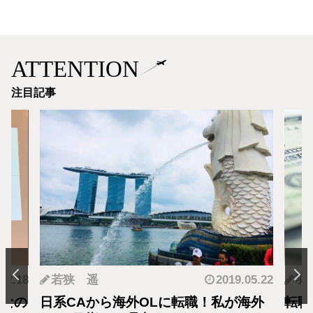
ATTENTION
注目記事
.12.18
若狭 遥
2019.05.22
羽
となの
日系CAから海外OLに転職！私が海外
転職