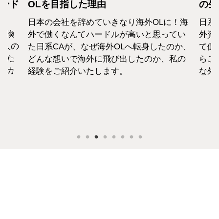
カンド
OLを目指した理由
の生
日本の会社を辞めていきなり海外OLに！海
日系
転換
外で働くなんてハードルが高いと思ってい
外資
1人の
た日系CAが、なぜ海外OLへ転身したのか、
て働
えた
どんな想いで海外に飛び出したのか、私の
らこ
セカ
経験をご紹介いたします。
な外