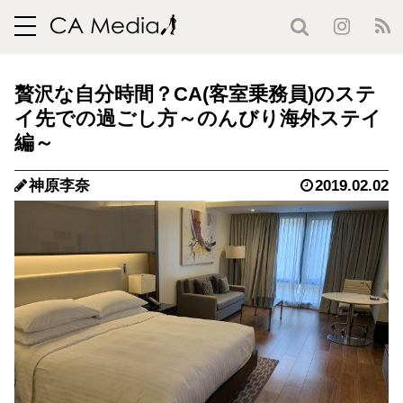
toggle
navigation
贅沢な自分時間？CA(客室乗務員)のステ
イ先での過ごし方～のんびり海外ステイ
編～
神原李奈
2019.02.02