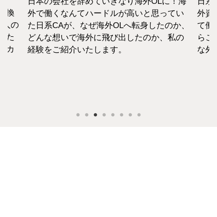
日本の会社を辞めていきなり海外OLに！海
日系
転換
外で働くなんてハードルが高いと思ってい
外資
1人の
た日系CAが、なぜ海外OLへ転身したのか、
て働
えた
どんな想いで海外に飛び出したのか、私の
らこ
セカ
経験をご紹介いたします。
な外