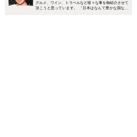
グルメ、ワイン、トラベルなど様々な事を御紹介させて
頂こうと思っています。 「日本はなんて豊かな国なん
だ！何でもある！」と帰国する度に感動します。残念な
がらこちらではそうはいきません。日本の食材も手に入
るのは限られていますし、素晴らしいレストランやブラ
ンドの数も日本とは比べ物にならないくらい少ない、と
いうのが現状です。 しかし、日本では馴染みの無いもの
もまだまだ沢山あります。そういったオーストラリアの
トレンドや新しい発見を南半球から皆様にお届け致しま
す。 どうぞ宜しく御願い致します。