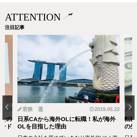
ATTENTION
注目記事
.12.18
若狭 遥
2019.05.22
羽
となの
日系CAから海外OLに転職！私が海外
転職
カンド
OLを目指した理由
の生