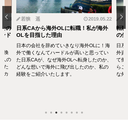
.12.18
若狭 遥
2019.05.22
羽
となの
日系CAから海外OLに転職！私が海外
転職
カンド
OLを目指した理由
の生
日本の会社を辞めていきなり海外OLに！海
日系
転換
外で働くなんてハードルが高いと思ってい
外資
1人の
た日系CAが、なぜ海外OLへ転身したのか、
て働
えた
どんな想いで海外に飛び出したのか、私の
らこ
セカ
経験をご紹介いたします。
な外