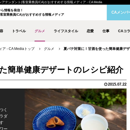
ンダント(客室乗務員/CA)がおすすめする情報メディア - CA Media
クから情報を発信！
CAメンバ
客室乗務員/CA)がおすすめする情報メディア
容
トラベル
グルメ
ライフスタイル
恋愛
仕事
CAコ
- CA Mediaトップ
グルメ
夏バテ対策に！甘酒を使った簡単健康デザ
た簡単健康デザートのレシピ紹介
2015.07.22
つく
ラダ
す
ワー