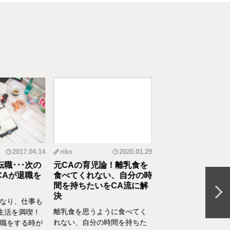
2017.04.14
riko
2020.01.29
五賀晶子
20
職･･･次の
元CAの育児論！離乳食を
【CAの起業ストー
Aが退職を
食べてくれない、自分の時
vol.1】CAを辞め
間を持ちたいをCA流に解
ら、「好き」を仕事
決
までを一挙大公開！
なり、仕事も
離乳食を思うように食べてく
好きなことを仕事にし
活を満喫！
れない、自分の時間を持ちた
結婚・出産しても自分
職をする時が