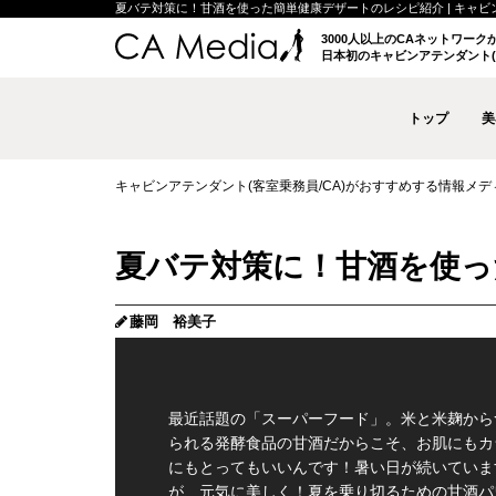
夏バテ対策に！甘酒を使った簡単健康デザートのレシピ紹介 | キャビンアテ
3000人以上のCAネットワー
日本初のキャビンアテンダント(
トップ
美
キャビンアテンダント(客室乗務員/CA)がおすすめする情報メディア 
夏バテ対策に！甘酒を使っ
藤岡 裕美子
最近話題の「スーパーフード」。米と米麹から
られる発酵食品の甘酒だからこそ、お肌にもカ
にもとってもいいんです！暑い日が続いていま
が、元気に美しく！夏を乗り切るための甘酒パ