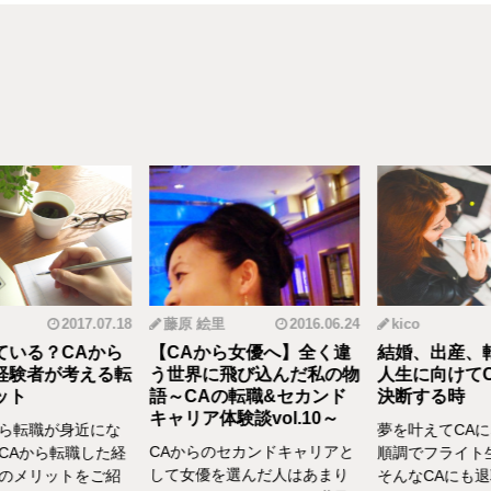
2017.07.18
藤原 絵里
2016.06.24
kico
いる？CAから
【CAから女優へ】全く違
結婚、出産、転
験者が考える転
う世界に飛び込んだ私の物
人生に向けてC
ト
語～CAの転職&セカンド
決断する時
キャリア体験談vol.10～
ら転職が身近にな
夢を叶えてCAに
CAからのセカンドキャリアと
CAから転職した経
順調でフライト生
して女優を選んだ人はあまり
のメリットをご紹
そんなCAにも退