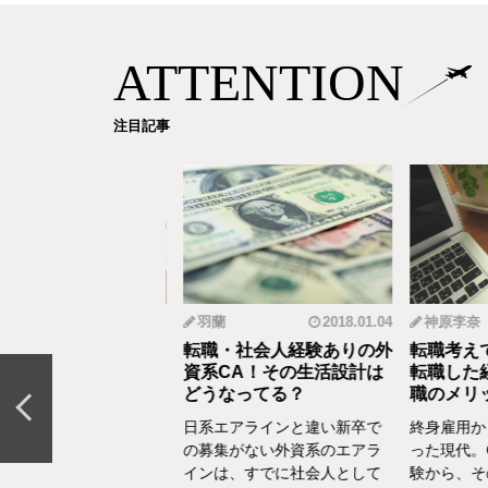
ATTENTION
注目記事
 遥
2019.05.22
羽蘭
2018.01.04
神原李奈
Aから海外OLに転
転職・社会人経験ありの外
転職考えて
が海外OLを目指し
資系CA！その生活設計は
転職した経
どうなってる？
職のメリッ
会社を辞めていきなり
日系エアラインと違い新卒で
終身雇用か
Lに！海外で働くなんて
の募集がない外資系のエアラ
った現代。
ルが高いと思っていた
インは、すでに社会人として
験から、そ