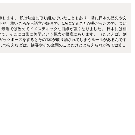
申します。 私は剣道に取り組んでいたこともあり、常に日本の歴史や文
ただ、幼いころから語学が好きで、CAになることが夢だったので、つい
、最近では改めてドメスティックな目線が強くなりました。 日本には相
いて、そこには常に美学という概念が根底にあります。 （たとえば、剣
ガッツポーズをするとその1本が取り消されてしまうルールがあるんです
やしつらえなどは、接客やその空間のことだけととらえられがちではあり
化が海外の方に評価される中、今やビジネスのみならず、様々なシーンで
その心を表現するためのマナーも知らなくては、その心を相手に伝えるの
は、現在PRという、様々なコミュニケーションツールを用いて、“人に情
います。 CAメディアでは、二十四節気など生活に根付いた和の文化や、
和」を中心にお伝えしていくつもりです。 皆さんに、ちょっとでも日々
らえるお話を執筆していきたいと考えておりますので、どうぞよろしくお