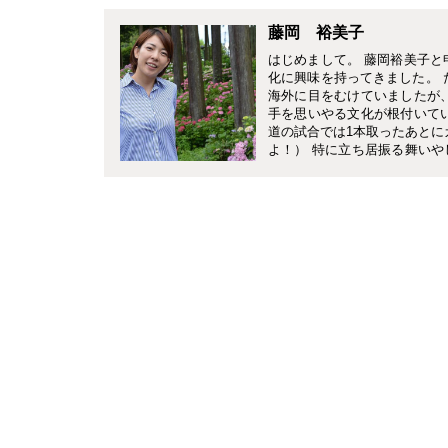
藤岡 裕美子
はじめまして。 藤岡裕美子と
化に興味を持ってきました。 
海外に目をむけていましたが
手を思いやる文化が根付いて
道の試合では1本取ったあとに
よ！） 特に立ち居振る舞い
ますが、日本人以上に日本文
おもてなしの心が求められ、
は難しいと思っています。 私
報を伝える”という仕事をして
おもてなしのマナーなど、「
の四季感を豊かに楽しんでも
願いいたします。