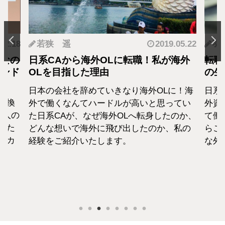
.12.18
若狭 遥
2019.05.22
羽
となの
日系CAから海外OLに転職！私が海外
転職
カンド
OLを目指した理由
の生
日本の会社を辞めていきなり海外OLに！海
日系
転換
外で働くなんてハードルが高いと思ってい
外資
1人の
た日系CAが、なぜ海外OLへ転身したのか、
て働
えた
どんな想いで海外に飛び出したのか、私の
らこ
セカ
経験をご紹介いたします。
な外