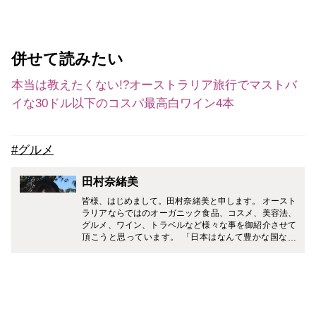
併せて読みたい
本当は教えたくない!?オーストラリア旅行でマストバ
イな30ドル以下のコスパ最高白ワイン4本
#グルメ
田村奈緒美
皆様、はじめまして。田村奈緒美と申します。 オースト
ラリアならではのオーガニック食品、コスメ、美容法、
グルメ、ワイン、トラベルなど様々な事を御紹介させて
頂こうと思っています。 「日本はなんて豊かな国なん
だ！何でもある！」と帰国する度に感動します。残念な
がらこちらではそうはいきません。日本の食材も手に入
るのは限られていますし、素晴らしいレストランやブラ
ンドの数も日本とは比べ物にならないくらい少ない、と
いうのが現状です。 しかし、日本では馴染みの無いもの
もまだまだ沢山あります。そういったオーストラリアの