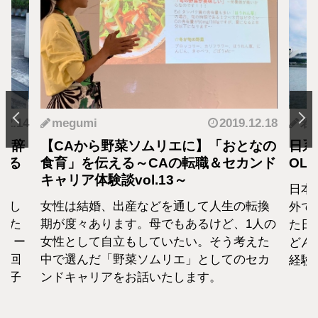
2019.12.18
若狭 遥
2019.05.
】「おとなの
日系CAから海外OLに転職！私が海外
職＆セカンド
OLを目指した理由
日本の会社を辞めていきなり海外OLに！
て人生の転換
外で働くなんてハードルが高いと思って
るけど、1人の
た日系CAが、なぜ海外OLへ転身したのか
。そう考えた
どんな想いで海外に飛び出したのか、私
としてのセカ
経験をご紹介いたします。
す。