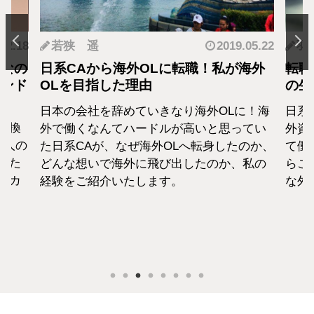
.12.18
若狭 遥
2019.05.22
羽
となの
日系CAから海外OLに転職！私が海外
転職
カンド
OLを目指した理由
の生
日本の会社を辞めていきなり海外OLに！海
日系
転換
外で働くなんてハードルが高いと思ってい
外資
1人の
た日系CAが、なぜ海外OLへ転身したのか、
て働
えた
どんな想いで海外に飛び出したのか、私の
らこ
セカ
経験をご紹介いたします。
な外