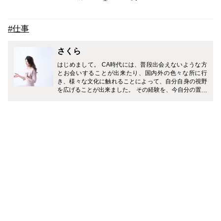
#仕事
さくら
はじめまして。 CA時代には、普段出会えないような方
とお会いすることが出来たり、国内外の色々な所に行
き、様々な文化に触れることによって、自分自身の視野
を広げることが出来ました。 その経験を、今自分の置か
れた状況で活かせるようにと日々考えております。 CA
Mediaでは、イメージコンサルタントとして、戦略的セ
ルフプロデュース術・女性が自分の強みを活かして社会
で活躍すること・子育て・時々大好きな美容について触
れていきたいと思います。どうぞよろしくお願いいたし
ます。