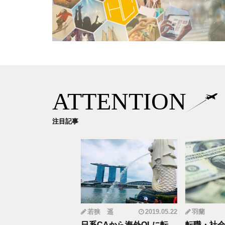
ATTENTION
注目記事
mi
2019.12.18
若狭 遥
2019.05.22
羽蘭
から野菜ソムリエ
日系CAから海外OLに転
転職・社会