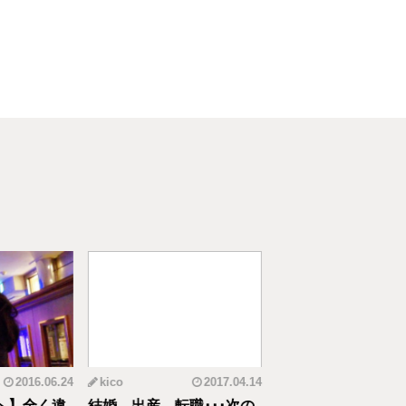
2016.06.24
kico
2017.04.14
riko
20
へ】全く違
結婚、出産、転職･･･次の
元CAの育児論！離