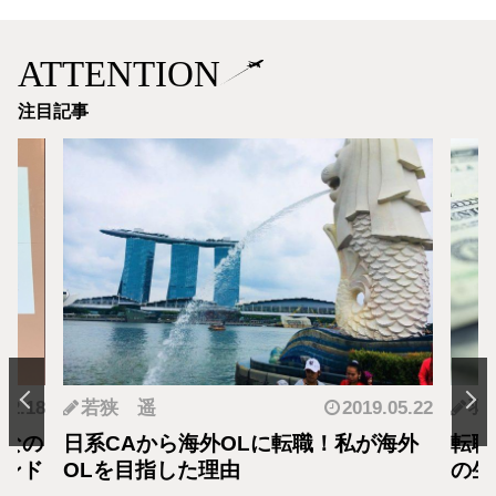
ATTENTION
注目記事
.12.18
若狭 遥
2019.05.22
羽
となの
日系CAから海外OLに転職！私が海外
転職
カンド
OLを目指した理由
の生