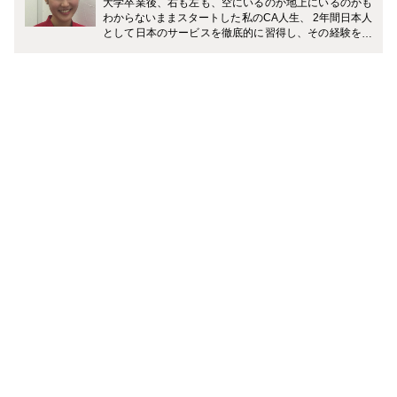
大学卒業後、右も左も、空にいるのか地上にいるのかも
わからないままスタートした私のCA人生、 2年間日本人
として日本のサービスを徹底的に習得し、その経験を活
かし日本とは全く違う文化の香港の会社で日本人客室乗
務員として4年間乗務しました。 香港から日本を見る
と、当たり前に思っていたことが当たり前ではなかった
り、日本にいたら気づかないことがたくさんありまし
た。日本のように手取り足取り誰も教えてくれないので
日々勉強でした。 アジアどこにでも数時間で行ける香港
から数日間の休みでも飛行機に飛び乗り、「行ったこと
のない国はないんじゃないの？」と言われるくらい旅行
をしています。 現在は、香港を拠点にプリザーブドフラ
ワー教室Eardley Flower by Chisa主宰。