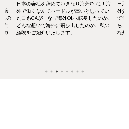
日本の会社を辞めていきなり海外OLに！海
日系
転換
外で働くなんてハードルが高いと思ってい
外資
1人の
た日系CAが、なぜ海外OLへ転身したのか、
て働
えた
どんな想いで海外に飛び出したのか、私の
らこ
セカ
経験をご紹介いたします。
な外