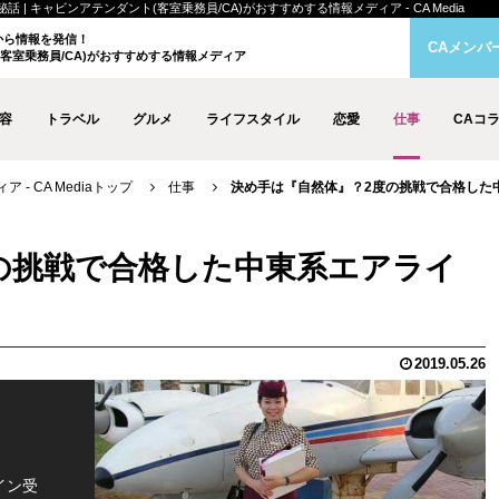
 キャビンアテンダント(客室乗務員/CA)がおすすめする情報メディア - CA Media
クから情報を発信！
CAメンバ
客室乗務員/CA)がおすすめする情報メディア
容
トラベル
グルメ
ライフスタイル
恋愛
仕事
CAコ
- CA Mediaトップ
仕事
決め手は『自然体』？2度の挑戦で合格した
の挑戦で合格した中東系エアライ
2019.05.26
イン受