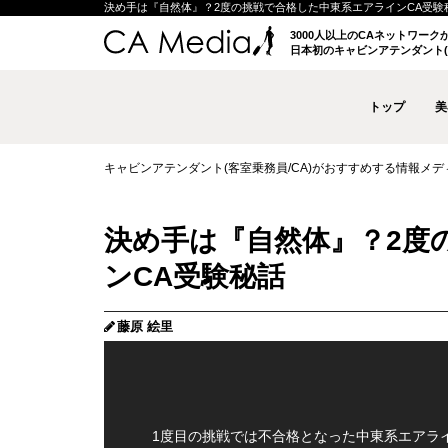
決め手は『自然体』？2度の挑戦で合格した中東系エアラインCA受験秘話 |
3000人以上のCAネットワー
日本初のキャビンアテンダント(
トップ
美
キャビンアテンダント(客室乗務員/CA)がおすすめする情報メディア 
決め手は『自然体』？2度
ンCA受験秘話
藤原 絵里
1度目の挑戦では不合格となった中東系エアラ