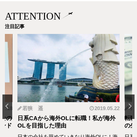
ATTENTION
注目記事
.12.18
若狭 遥
2019.05.22
羽
となの
日系CAから海外OLに転職！私が海外
転職
カンド
OLを目指した理由
の生
日本の会社を辞めていきなり海外OLに！海
日系