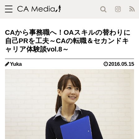
toggle
navigation
CAから事務職へ！OAスキルの替わりに
自己PRを工夫～CAの転職＆セカンドキ
ャリア体験談vol.8～
Yuka
2016.05.15