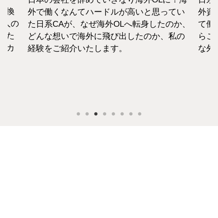
転換
外で働くなんてハードルが高いと思ってい
外資
1人の
た日系CAが、なぜ海外OLへ転身したのか、
て働
えた
どんな想いで海外に飛び出したのか、私の
らこ
セカ
経験をご紹介いたします。
な外