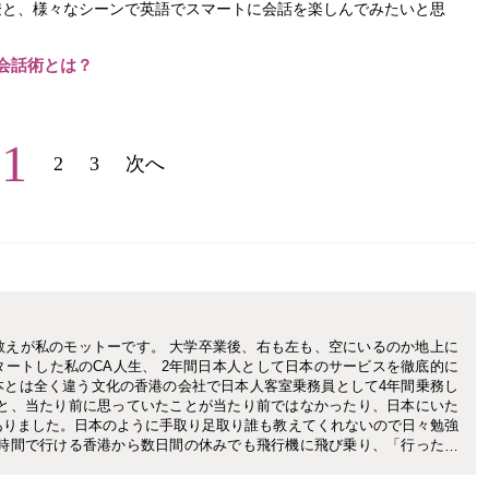
僚と、様々なシーンで英語でスマートに会話を楽しんでみたいと思
会話術とは？
1
2
3
次へ
教えが私のモットーです。 大学卒業後、右も左も、空にいるのか地上に
ートした私のCA人生、 2年間日本人として日本のサービスを徹底的に
本とは全く違う文化の香港の会社で日本人客室乗務員として4年間乗務し
ると、当たり前に思っていたことが当たり前ではなかったり、日本にいた
ありました。日本のように手取り足取り誰も教えてくれないので日々勉強
数時間で行ける香港から数日間の休みでも飛行機に飛び乗り、「行ったこ
の？」と言われるくらい旅行をしています。 現在は、香港を拠点にプリ
ower by Chisa主宰。