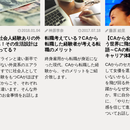
2018.01.04
神原李奈
2017.07.18
藤原 絵里
人経験ありの外
転職考えている？CAから
【CAから女優
その生活設計は
転職した経験者が考える転
う世界に飛び込
る？
職のメリット
語～CAの転職
キャリア体験談vo
インと違い新卒で
終身雇用から転職が身近にな
CAからのセカン
い外資系のエアラ
った現代。CAから転職した経
して女優を選んだ
でに社会人として
験から、そのメリットをご紹
いないかもしれま
をもつCAがほぼす
介致します。
を飛び回る外資C
らこそ、それぞれ
躍からなぜ女優を
います。そんな外
か。常に自分の気
お金事情をお話しま
に、「やりたい！
感を信じて進んだ
ついてお話ししま