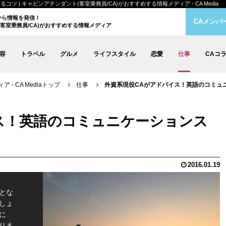
| キャビンアテンダント(客室乗務員/CA)がおすすめする情報メディア - CA Media
クから情報を発信！
CAメンバ
客室乗務員/CA)がおすすめする情報メディア
容
トラベル
グルメ
ライフスタイル
恋愛
仕事
CAコ
- CA Mediaトップ
仕事
外資系現役CAがアドバイス！英語のコミュ
ス！英語のコミュニケーションス
2016.01.19
とな
しょ
に
りま