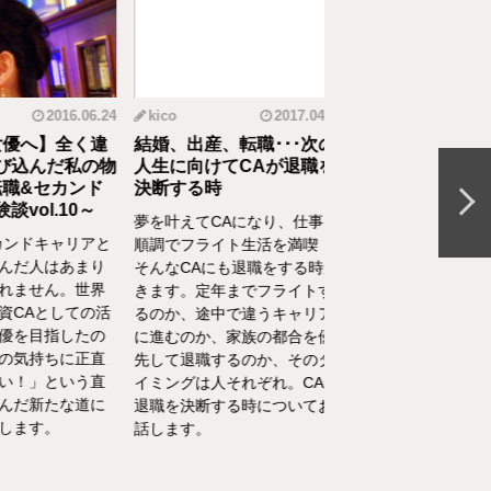
2016.06.24
kico
2017.04.14
riko
20
へ】全く違
結婚、出産、転職･･･次の
元CAの育児論！離
んだ私の物
人生に向けてCAが退職を
食べてくれない、自
&セカンド
決断する時
間を持ちたいをCA
l.10～
決
夢を叶えてCAになり、仕事も
ドキャリアと
離乳食を思うように食
順調でフライト生活を満喫！
人はあまり
れない、自分の時間を
そんなCAにも退職をする時が
せん。世界
い、部屋が散らかって
きます。定年までフライトす
Aとしての活
やるべきことが終わら
るのか、途中で違うキャリア
目指したの
い……そんな育児・家
に進むのか、家族の都合を優
持ちに正直
るなかでの悩みをCA
先して退職するのか、そのタ
」という直
決！キャビンアテンダ
イミングは人それぞれ。CAが
新たな道に
して働くなかで培った
退職を決断する時についてお
す。
を、家庭というフィー
話します。
活かしている筆者が、
決の一例をご紹介いた