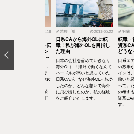
mi
2019.12.18
若狭 遥
2019.05.22
羽蘭
から野菜ソムリエ
日系CAから海外OLに転
転職・社会
おとなの食育」を伝
職！私が海外OLを目指し
資系CA！
CAの転職＆セカン
た理由
どうなって
リア体験談vol.13～
日本の会社を辞めていきなり
日系エアラ
結婚、出産などを通し
海外OLに！海外で働くなんて
の募集がな
の転換期が度々ありま
ハードルが高いと思っていた
インは、す
でもあるけど、1人の女
日系CAが、なぜ海外OLへ転身
働いた経験
て自立もしていたい。
したのか、どんな想いで海外
べて。だか
えた中で選んだ「野菜
に飛び出したのか、私の経験
の考えも違
エ」としてのセカンド
をご紹介いたします。
資系CAの
アをお話いたします。
す。