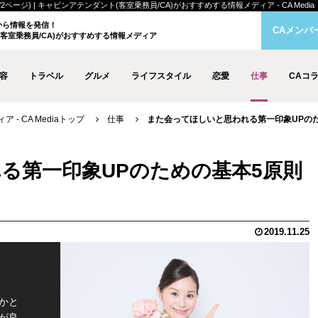
ジ) | キャビンアテンダント(客室乗務員/CA)がおすすめする情報メディア - CA Media
クから情報を発信！
CAメンバ
客室乗務員/CA)がおすすめする情報メディア
容
トラベル
グルメ
ライフスタイル
恋愛
仕事
CAコ
- CA Mediaトップ
仕事
また会ってほしいと思われる第一印象UPのため
る第一印象UPのための基本5原則
2019.11.25
かと
が良