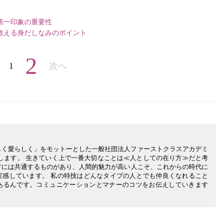
第一印象の重要性
教える身だしなみのポイント
2
1
次へ
しく愛らしく」をモットーとした一般社団法人ファーストクラスアカデミ
します。 生きていく上で一番大切なことは≪人としての在り方≫だと考
方には共通するものがあり、人間的魅力が高い人こそ、これからの時代に
実感しています。 私の特技はどんなタイプの人とでも仲良くなれること
あるんです。コミュニケーションとマナーのコツをお伝えしていきます