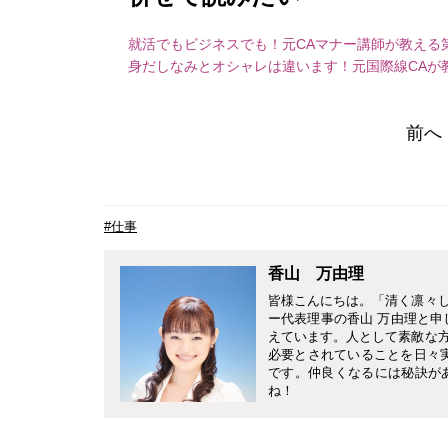
就活でもビジネスでも！元CAマナー講師が教える
身だしなみとオシャレは違います！元国際線CAが
前へ
#仕事
香山 万由理
皆様こんにちは。「清く凛々
ー代表理事の香山 万由理と申
えています。人として素敵な
必要とされていることを日々
です。仲良くなるには秘訣が
ね！