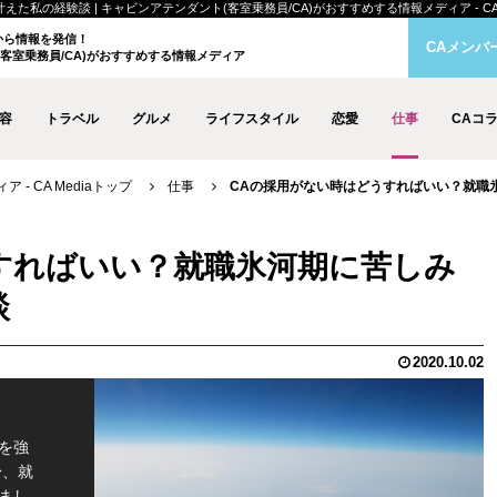
の経験談 | キャビンアテンダント(客室乗務員/CA)がおすすめする情報メディア - CA M
クから情報を発信！
CAメンバ
客室乗務員/CA)がおすすめする情報メディア
容
トラベル
グルメ
ライフスタイル
恋愛
仕事
CAコ
- CA Mediaトップ
仕事
CAの採用がない時はどうすればいい？就職
すればいい？就職氷河期に苦しみ
談
2020.10.02
を強
身、就
まし