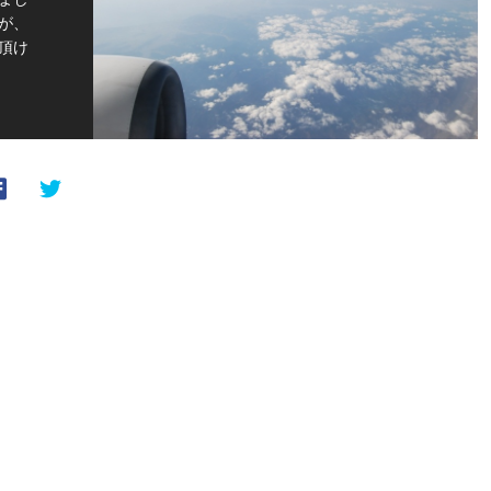
が、
頂け