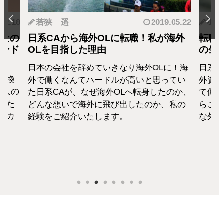
.12.18
若狭 遥
2019.05.22
羽
となの
日系CAから海外OLに転職！私が海外
転職
カンド
OLを目指した理由
の生
日本の会社を辞めていきなり海外OLに！海
日系
転換
外で働くなんてハードルが高いと思ってい
外資
1人の
た日系CAが、なぜ海外OLへ転身したのか、
て働
えた
どんな想いで海外に飛び出したのか、私の
らこ
セカ
経験をご紹介いたします。
な外