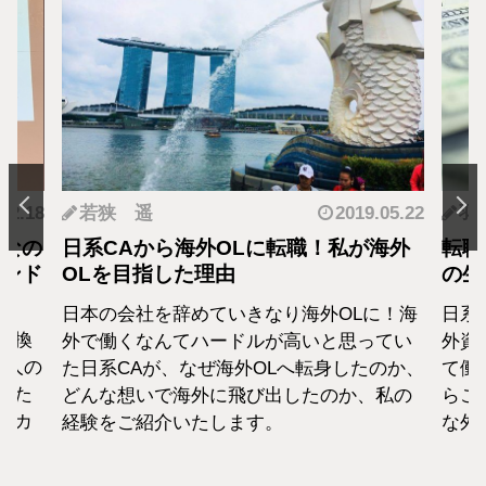
.12.18
若狭 遥
2019.05.22
羽
となの
日系CAから海外OLに転職！私が海外
転職
カンド
OLを目指した理由
の生
日本の会社を辞めていきなり海外OLに！海
日系
転換
外で働くなんてハードルが高いと思ってい
外資
1人の
た日系CAが、なぜ海外OLへ転身したのか、
て働
えた
どんな想いで海外に飛び出したのか、私の
らこ
セカ
経験をご紹介いたします。
な外