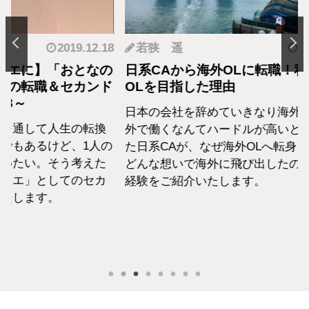
.12.18
若狭 遥
2019.05.22
羽
となの
日系CAから海外OLに転職！私が海外
転職
カンド
OLを目指した理由
の生
日本の会社を辞めていきなり海外OLに！海
日系
転換
外で働くなんてハードルが高いと思ってい
外資
1人の
た日系CAが、なぜ海外OLへ転身したのか、
て働
えた
どんな想いで海外に飛び出したのか、私の
らこ
セカ
経験をご紹介いたします。
な外