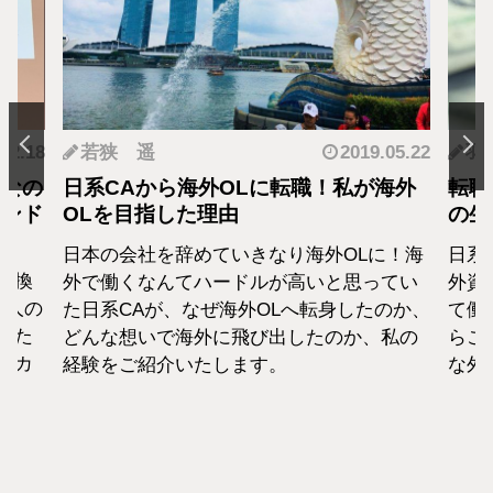
.12.18
若狭 遥
2019.05.22
羽
となの
日系CAから海外OLに転職！私が海外
転職
カンド
OLを目指した理由
の生
日本の会社を辞めていきなり海外OLに！海
日系
転換
外で働くなんてハードルが高いと思ってい
外資
1人の
た日系CAが、なぜ海外OLへ転身したのか、
て働
えた
どんな想いで海外に飛び出したのか、私の
らこ
セカ
経験をご紹介いたします。
な外