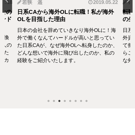
.12.18
若狭 遥
2019.05.22
羽
となの
日系CAから海外OLに転職！私が海外
転職
カンド
OLを目指した理由
の生
日本の会社を辞めていきなり海外OLに！海
日系
転換
外で働くなんてハードルが高いと思ってい
外資
1人の
た日系CAが、なぜ海外OLへ転身したのか、
て働
えた
どんな想いで海外に飛び出したのか、私の
らこ
セカ
経験をご紹介いたします。
な外