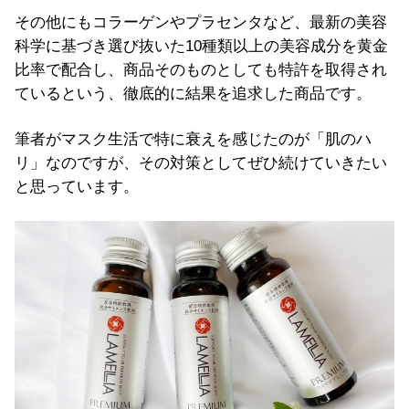
その他にも
コラーゲンやプラセンタなど
、最新の美容
科学に基づき選び抜いた
1
0
種類
以上
の
美容
成分を黄金
比率
で配合し、商品そのものとしても特許を取得され
ているという、徹底的に結果を追求した商品です。
筆者がマスク生活で特に衰えを感じたのが「肌のハ
リ」なのですが、その対策としてぜひ続けていきたい
と思っています。