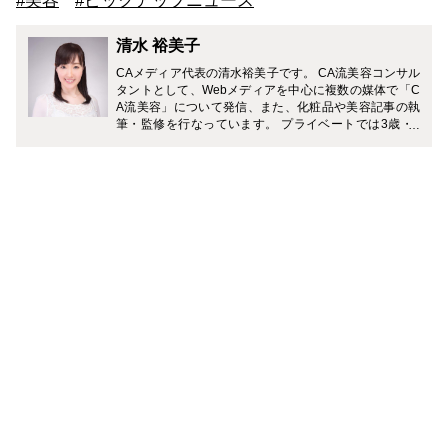
#美容
#ピックアップニュース
清水 裕美子
CAメディア代表の清水裕美子です。 CA流美容コンサル
タントとして、Webメディアを中心に複数の媒体で「C
A流美容」について発信、また、化粧品や美容記事の執
筆・監修を行なっています。 プライベートでは3歳・7
歳（男の子）の2児の母。 「一流の大人を目指す旅育」
に力を入れていて、複数のメディアでおすすめの旅のプ
ランやホテルなどを紹介中です。 Instagramでは、家庭
と仕事を無理なく両立しながら、理想のライフスタイル
を叶える働きかたについて発信中。