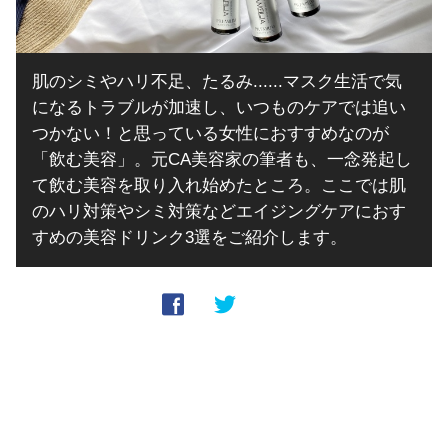
肌のシミやハリ不足、たるみ......マスク生活で気
になるトラブルが加速し、いつものケアでは追い
つかない！と思っている女性におすすめなのが
「飲む美容」。元CA美容家の筆者も、一念発起し
て飲む美容を取り入れ始めたところ。ここでは肌
のハリ対策やシミ対策などエイジングケアにおす
すめの美容ドリンク3選をご紹介します。