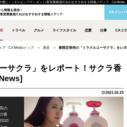
 | キャビンアテンダント(客室乗務員/CA)がおすすめする情報メディア - CA Media
クから情報を発信！
CAメンバ
客室乗務員/CA)がおすすめする情報メディア
容
トラベル
グルメ
ライフスタイル
恋愛
仕事
CAコ
- CA Mediaトップ
美容
春限定発売の「ミラクルユーサクラ」をレポ
ーサクラ」をレポート！サクラ香
2021.02.25
高の
の香
020
ユー