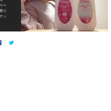
リー
香り
ナッ