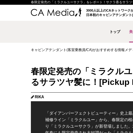
春限定発売の「ミラクルユーサクラ」をレポート！サクラ香るサラツヤ髪に！
3000人以上のCAネットワー
日本初のキャビンアテンダント(
トップ
美
キャビンアテンダント(客室乗務員/CA)がおすすめする情報メディア 
春限定発売の「ミラクルユ
るサラツヤ髪に！
RIKA
「ダイアンパーフェクトビューティー」史上最
補修ライン「ミラクルユー」から、春限定の桜
り「ミラクルユーサクラ」が新登場しました。2
年春にも限定発売され大好調だった「ミラクル