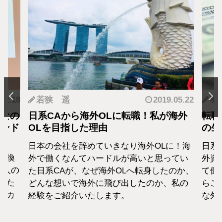
.12.18
若狭 遥
2019.05.22
羽
となの
日系CAから海外OLに転職！私が海外
転職
カンド
OLを目指した理由
の生
日本の会社を辞めていきなり海外OLに！海
日系
転換
外で働くなんてハードルが高いと思ってい
外資
1人の
た日系CAが、なぜ海外OLへ転身したのか、
て働
えた
どんな想いで海外に飛び出したのか、私の
らこ
セカ
経験をご紹介いたします。
な外