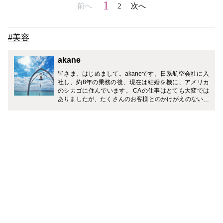
1
前へ
2
次へ
#美容
akane
皆さま、はじめまして。akaneです。日系航空会社に入
社し、約8年の乗務の後、現在は結婚を機に、アメリカ
のシカゴに住んでいます。 CAの仕事はとても大変では
ありましたが、たくさんのお客様とのかけがえのない出
会いがあり、また、素敵な同期や先輩・後輩に恵まれ、
毎日笑顔と刺激に溢れた素晴らしい経験を培うことがで
きました。 大好きな旅行、グルメ、美容の事だけでな
く、アメリカでの生活や、現在大学で勉強している栄養
学の事などもお伝えできればなと思います。どうぞよろ
しくお願いします。