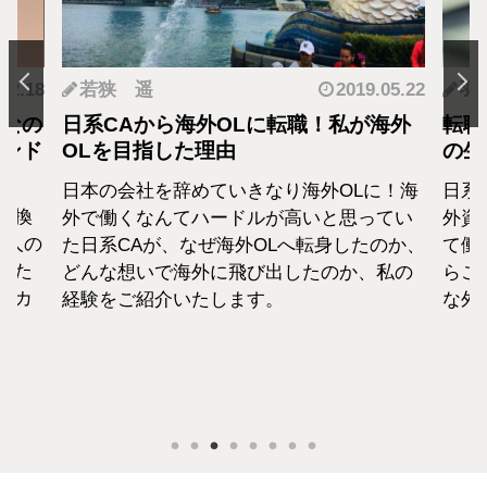
.12.18
若狭 遥
2019.05.22
羽
となの
日系CAから海外OLに転職！私が海外
転職
カンド
OLを目指した理由
の生
日本の会社を辞めていきなり海外OLに！海
日系
転換
外で働くなんてハードルが高いと思ってい
外資
1人の
た日系CAが、なぜ海外OLへ転身したのか、
て働
えた
どんな想いで海外に飛び出したのか、私の
らこ
セカ
経験をご紹介いたします。
な外