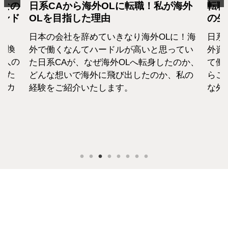
となの
日系CAから海外OLに転職！私が海外
転職
カンド
OLを目指した理由
の生
日本の会社を辞めていきなり海外OLに！海
日系
転換
外で働くなんてハードルが高いと思ってい
外資
1人の
た日系CAが、なぜ海外OLへ転身したのか、
て働
えた
どんな想いで海外に飛び出したのか、私の
らこ
セカ
経験をご紹介いたします。
な外